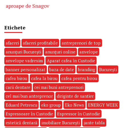
aproape de Snagov
Etichete
afaceri
afaceri profitabile
antreprenori de top
anunțuri București
anunțuri online
anvelope
anvelope vadrexim
Aparat cafea în Custodie
banner personalizat
baza de date
branding
București
cafea birou
cafea la birou
cafea pentru birou
carii dentare
cei mai buni antreprenori
cel mai bun antreprenor
diriginte de santier
Eduard Petrescu
eko group
Eko News
ENERGY WEEK
Espressoare în Custodie
Espressor în Custodie
estetică dentară
imobiliare București
jante tabla