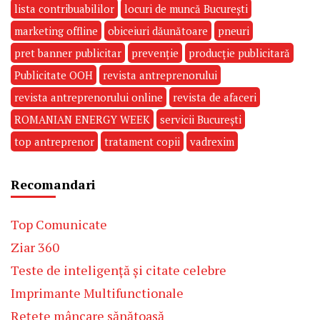
lista contribuabililor
locuri de muncă București
marketing offline
obiceiuri dăunătoare
pneuri
pret banner publicitar
prevenție
producție publicitară
Publicitate OOH
revista antreprenorului
revista antreprenorului online
revista de afaceri
ROMANIAN ENERGY WEEK
servicii București
top antreprenor
tratament copii
vadrexim
Recomandari
Top Comunicate
Ziar 360
Teste de inteligență și citate celebre
Imprimante Multifunctionale
Rețete mâncare sănătoasă