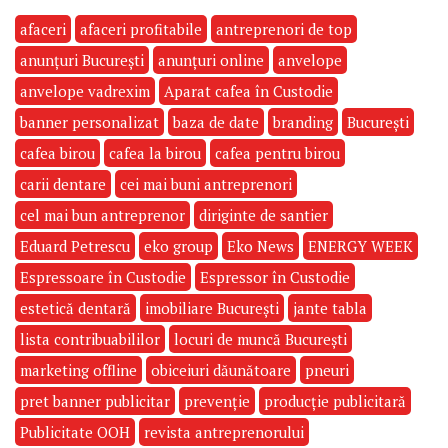
afaceri
afaceri profitabile
antreprenori de top
anunțuri București
anunțuri online
anvelope
anvelope vadrexim
Aparat cafea în Custodie
banner personalizat
baza de date
branding
București
cafea birou
cafea la birou
cafea pentru birou
carii dentare
cei mai buni antreprenori
cel mai bun antreprenor
diriginte de santier
Eduard Petrescu
eko group
Eko News
ENERGY WEEK
Espressoare în Custodie
Espressor în Custodie
estetică dentară
imobiliare București
jante tabla
lista contribuabililor
locuri de muncă București
marketing offline
obiceiuri dăunătoare
pneuri
pret banner publicitar
prevenție
producție publicitară
Publicitate OOH
revista antreprenorului