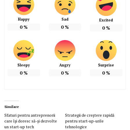
Happy
Sad
Excited
0
%
0
%
0
%
Sleepy
Angry
Surprise
0
%
0
%
0
%
Similare
Sfaturi pentru antreprenorii
Strategii de creștere rapidă
care își doresc să-și dezvolte
pentru start-up-urile
un start-up tech
tehnologice