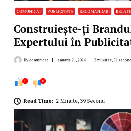
COMUNICAT
PUBLICITATE
RECOMANDARI
RELATI
Construiește-ți Brandul
Expertului în Publicita
By
comunicat
ianuarie 21, 2024
2 minutes, 51 secon
0
0
Read Time:
2 Minute, 39 Second