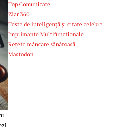
Top Comunicate
Ziar 360
Teste de inteligență și citate celebre
Imprimante Multifunctionale
Rețete mâncare sănătoasă
Mastodon
ru
ezi