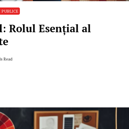
I PUBLICE
: Rolul Esențial al
te
ds Read