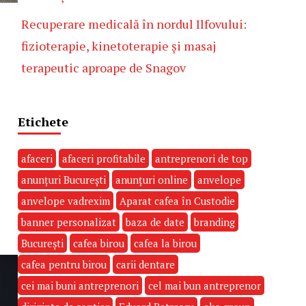
Recuperare medicală în nordul Ilfovului:
fizioterapie, kinetoterapie și masaj
terapeutic aproape de Snagov
Etichete
afaceri
afaceri profitabile
antreprenori de top
anunțuri București
anunțuri online
anvelope
anvelope vadrexim
Aparat cafea în Custodie
banner personalizat
baza de date
branding
București
cafea birou
cafea la birou
cafea pentru birou
carii dentare
cei mai buni antreprenori
cel mai bun antreprenor