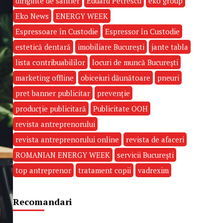
diriginte de santier
Eduard Petrescu
eko group
Eko News
ENERGY WEEK
Espressoare în Custodie
Espressor în Custodie
estetică dentară
imobiliare București
jante tabla
lista contribuabililor
locuri de muncă București
marketing offline
obiceiuri dăunătoare
pneuri
pret banner publicitar
prevenție
producție publicitară
Publicitate OOH
revista antreprenorului
revista antreprenorului online
revista de afaceri
ROMANIAN ENERGY WEEK
servicii București
top antreprenor
tratament copii
vadrexim
Recomandari