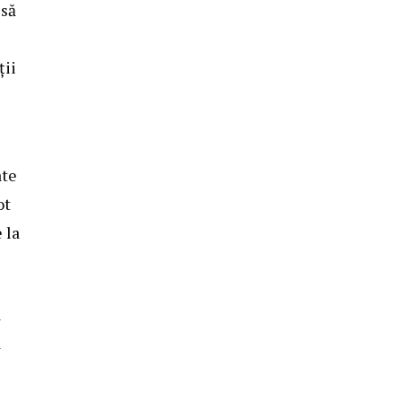
 să
ții
ate
ot
 la
a
a