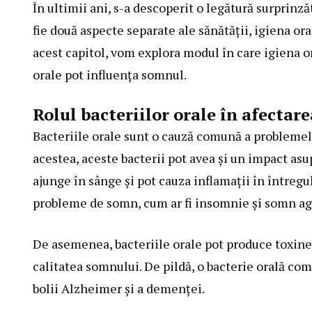
În ultimii ani, s-a descoperit o legătură surprinză
fie două aspecte separate ale sănătății, igiena or
acest capitol, vom explora modul în care igiena o
orale pot influența somnul.
Rolul bacteriilor orale în afectar
Bacteriile orale sunt o cauză comună a problemelor
acestea, aceste bacterii pot avea și un impact asu
ajunge în sânge și pot cauza inflamații în întregul
probleme de somn, cum ar fi insomnie și somn agi
De asemenea, bacteriile orale pot produce toxine 
calitatea somnului. De pildă, o bacterie orală com
bolii Alzheimer și a demenței.