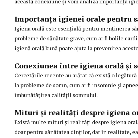
această conexiune și vom analiza importanța igie
Importanța igienei orale pentru 
Igiena orală este esențială pentru menținerea săn
probleme de sănătate grave, cum ar fi bolile card
igienă orală bună poate ajuta la prevenirea acest
Conexiunea între igiena orală și
Cercetările recente au arătat că există o legătură
la probleme de somn, cum ar fi insomnie și apnee
îmbunătățirea calității somnului.
Mituri și realități despre igiena o
Există multe mituri și realități despre igiena ora
doar pentru sănătatea dinților, dar în realitate, 