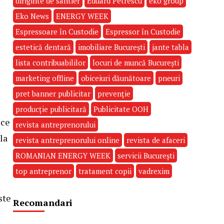
diriginte de santier
Eduard Petrescu
eko group
Eko News
ENERGY WEEK
Espressoare în Custodie
Espressor în Custodie
estetică dentară
imobiliare București
jante tabla
lista contribuabililor
locuri de muncă București
marketing offline
obiceiuri dăunătoare
pneuri
pret banner publicitar
prevenție
producție publicitară
Publicitate OOH
uce
revista antreprenorului
la
revista antreprenorului online
revista de afaceri
ROMANIAN ENERGY WEEK
servicii București
top antreprenor
tratament copii
vadrexim
ste
Recomandari