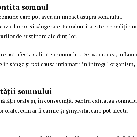
ontita somnul
e comune care pot avea un impact asupra somnului.
cauza durere și sângerare. Parodontita este o condiție m
urilor de susținere ale dinților.
are pot afecta calitatea somnului. De asemenea, inflama
ge în sânge și pot cauza inflamații în întregul organism,
ității somnului
ătății orale și, în consecință, pentru calitatea somnulu
r orale, cum ar fi cariile și gingivita, care pot afecta