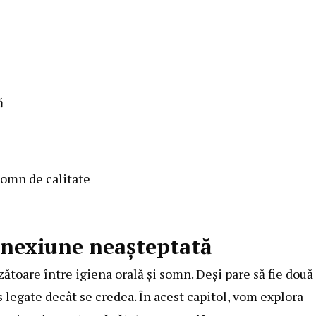
ă
somn de calitate
conexiune neașteptată
zătoare între igiena orală și somn. Deși pare să fie două
s legate decât se credea. În acest capitol, vom explora