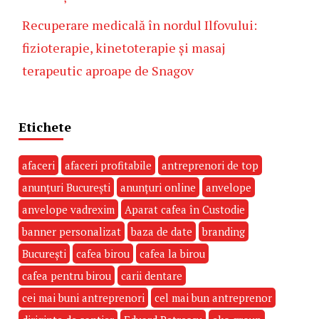
Recuperare medicală în nordul Ilfovului:
fizioterapie, kinetoterapie și masaj
terapeutic aproape de Snagov
Etichete
afaceri
afaceri profitabile
antreprenori de top
anunțuri București
anunțuri online
anvelope
anvelope vadrexim
Aparat cafea în Custodie
banner personalizat
baza de date
branding
București
cafea birou
cafea la birou
cafea pentru birou
carii dentare
cei mai buni antreprenori
cel mai bun antreprenor