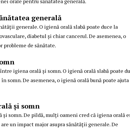
nei orale pentru sănătatea generală.
sănătatea generală
ătății generale. O igienă orală slabă poate duce la
iovasculare, diabetul și chiar cancerul. De asemenea, o
or probleme de sănătate.
 somn
 între igiena orală și somn. O igienă orală slabă poate d
 în somn. De asemenea, o igienă orală bună poate ajuta 
rală și somn
lă și somn. De pildă, mulți oameni cred că igiena orală e
ea are un impact major asupra sănătății generale. De