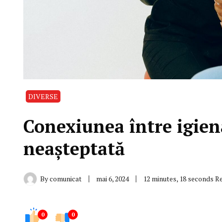
DIVERSE
Conexiunea între igien
neașteptată
By
comunicat
mai 6, 2024
12 minutes, 18 seconds R
0
0