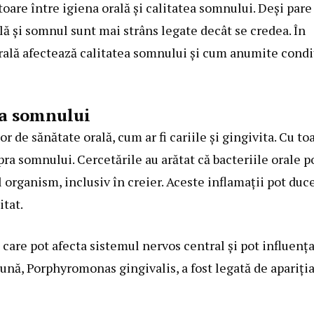
toare între igiena orală și calitatea somnului. Deși pare
ală și somnul sunt mai strâns legate decât se credea. În
rală afectează calitatea somnului și cum anumite condi
ea somnului
 de sănătate orală, cum ar fi cariile și gingivita. Cu to
pra somnului. Cercetările au arătat că bacteriile orale p
 organism, inclusiv în creier. Aceste inflamații pot duce
tat.
care pot afecta sistemul nervos central și pot influenț
ună, Porphyromonas gingivalis, a fost legată de apariți