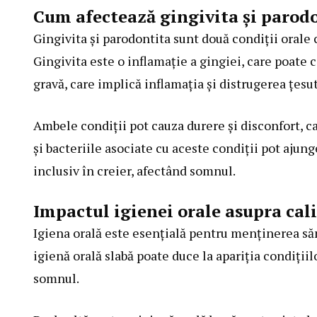
Cum afectează gingivita și parod
Gingivita și parodontita sunt două condiții oral
Gingivita este o inflamație a gingiei, care poate 
gravă, care implică inflamația și distrugerea țesut
Ambele condiții pot cauza durere și disconfort, c
și bacteriile asociate cu aceste condiții pot ajun
inclusiv în creier, afectând somnul.
Impactul igienei orale asupra cal
Igiena orală este esențială pentru menținerea săn
igienă orală slabă poate duce la apariția condițiilo
somnul.