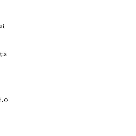
ai
ția
i. O