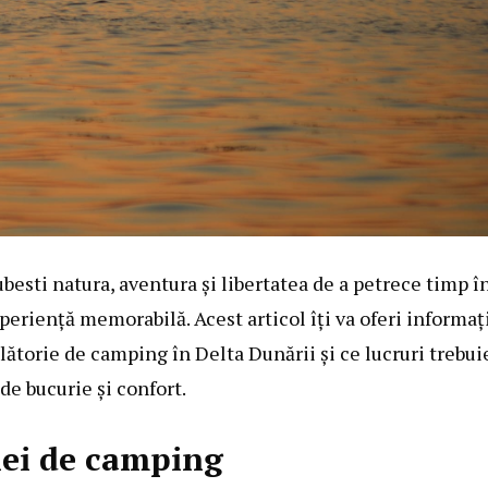
besti natura, aventura şi libertatea de a petrece timp î
xperienţă memorabilă. Acest articol îţi va oferi informaţ
ălătorie de
camping în Delta Dunării
şi ce lucruri trebui
de bucurie şi confort.
iei de camping