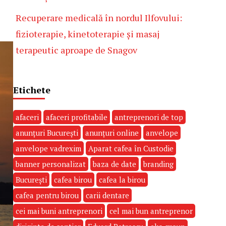
Recuperare medicală în nordul Ilfovului:
fizioterapie, kinetoterapie și masaj
terapeutic aproape de Snagov
Etichete
afaceri
afaceri profitabile
antreprenori de top
anunțuri București
anunțuri online
anvelope
anvelope vadrexim
Aparat cafea în Custodie
banner personalizat
baza de date
branding
București
cafea birou
cafea la birou
cafea pentru birou
carii dentare
cei mai buni antreprenori
cel mai bun antreprenor