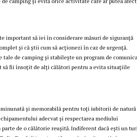
 de camping şi evită orice activitate care ar putea afec
este important să iei în considerare măsuri de siguranţă
omplet şi că ştii cum să acţionezi în caz de urgenţă.
ile tale de camping şi stabileşte un program de comunic
 fii însoţit de alţi călători pentru a evita situaţiile
 minunată şi memorabilă pentru toţi iubitorii de natură 
a echipamentului adecvat şi respectarea mediului
parte de o călătorie reuşită. Indiferent dacă eşti un tur