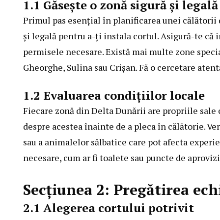
1.1 Găseşte o zonă sigură şi legală
Primul pas esenţial în planificarea unei călătorii
şi legală pentru a-ţi instala cortul. Asigură-te că 
permisele necesare. Există mai multe zone spec
Gheorghe, Sulina sau Crişan. Fă o cercetare atentă
1.2 Evaluarea condiţiilor locale
Fiecare zonă din Delta Dunării are propriile sale 
despre acestea înainte de a pleca în călătorie. Ver
sau a animalelor sălbatice care pot afecta experien
necesare, cum ar fi toalete sau puncte de aproviz
Secţiunea 2: Pregătirea ec
2.1 Alegerea cortului potrivit