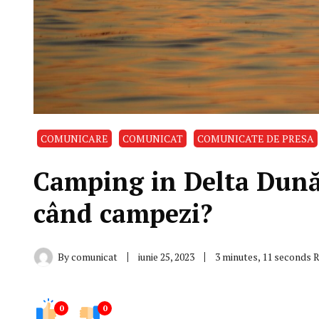
COMUNICARE
COMUNICAT
COMUNICATE DE PRESA
Camping in Delta Dunări
când campezi?
By
comunicat
iunie 25, 2023
3 minutes, 11 seconds 
0
0