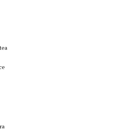
stea
 ce
ra