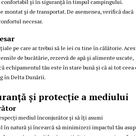
i confortabil şi în siguranţă în timpul campingului.
 de montat şi de transportat. De asemenea, verifică dacă
 confortul necesar.
esar
ale pe care ar trebui să le iei cu tine în călătorie. Ace
tensile de bucătărie, rezervă de apă şi alimente uscate,
 că echipamentul tău este în stare bună şi că ai tot ceea
 în Delta Dunării
.
uranţă şi protecţie a mediului
rător
respecţi mediul înconjurător şi să îţi asumi
ul în natură şi încearcă să minimizezi impactul tău asup