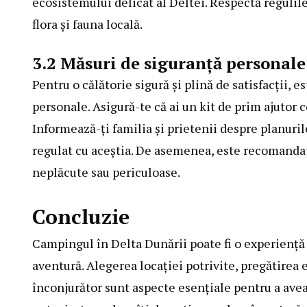
ecosistemului delicat al Deltei. Respectă regulile
flora şi fauna locală.
3.2 Măsuri de siguranţă personale
Pentru o călătorie sigură şi plină de satisfacţii, 
personale. Asigură-te că ai un kit de prim ajutor c
Informează-ţi familia şi prietenii despre planur
regulat cu aceştia. De asemenea, este recomandat să
neplăcute sau periculoase.
Concluzie
Campingul în
Delta Dunării
poate fi o experienţă
aventură. Alegerea locaţiei potrivite, pregătire
înconjurător sunt aspecte esenţiale pentru a avea 