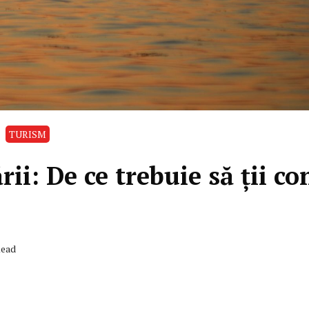
TURISM
i: De ce trebuie să ţii co
Read