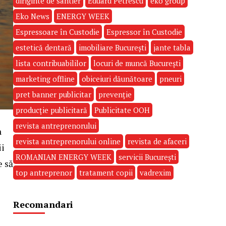
diriginte de santier
Eduard Petrescu
eko group
Eko News
ENERGY WEEK
Espressoare în Custodie
Espressor în Custodie
estetică dentară
imobiliare București
jante tabla
lista contribuabililor
locuri de muncă București
marketing offline
obiceiuri dăunătoare
pneuri
pret banner publicitar
prevenție
producție publicitară
Publicitate OOH
revista antreprenorului
n
revista antreprenorului online
revista de afaceri
ii
ROMANIAN ENERGY WEEK
servicii București
e să
top antreprenor
tratament copii
vadrexim
Recomandari