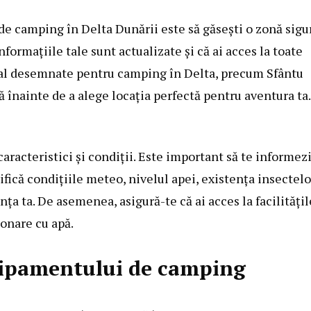
 de
camping în Delta Dunării
este să găseşti o zonă sigu
informaţiile tale sunt actualizate şi că ai acces la toate
ial desemnate pentru
camping în Delta
, precum Sfântu
 înainte de a alege locaţia perfectă pentru aventura ta.
caracteristici și condiţii. Este important să te informez
ifică condiţiile meteo, nivelul apei, existenţa insectelo
ţa ta. De asemenea, asigură-te că ai acces la facilităţil
ionare cu apă.
hipamentului de camping