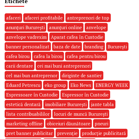
Etichete
afaceri
afaceri profitabile
antreprenori de top
anunțuri București
anunțuri online
anvelope
anvelope vadrexim
Aparat cafea în Custodie
banner personalizat
baza de date
branding
București
cafea birou
cafea la birou
cafea pentru birou
carii dentare
cei mai buni antreprenori
cel mai bun antreprenor
diriginte de santier
Eduard Petrescu
eko group
Eko News
ENERGY WEEK
Espressoare în Custodie
Espressor în Custodie
estetică dentară
imobiliare București
jante tabla
lista contribuabililor
locuri de muncă București
marketing offline
obiceiuri dăunătoare
pneuri
pret banner publicitar
prevenție
producție publicitară