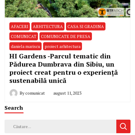
AFACERI
ARHITECTURA
CASA SI GRADINA
COMUNICAT
COMUNICATE DE PRESA
daniela mariscu
proiect arhitectura
HI Gardens -Parcul tematic din
Pădurea Dumbrava din Sibiu, un
proiect creat pentru o experiență
sustenabilă unică
By
comunicat
august 11, 2023
Search
Caută
după: