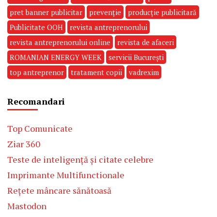
pret banner publicitar
prevenție
producție publicitară
Publicitate OOH
revista antreprenorului
revista antreprenorului online
revista de afaceri
ROMANIAN ENERGY WEEK
servicii București
top antreprenor
tratament copii
vadrexim
Recomandari
Top Comunicate
Ziar 360
Teste de inteligență și citate celebre
Imprimante Multifunctionale
Rețete mâncare sănătoasă
Mastodon