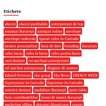
Etichete
afaceri
afaceri profitabile
antreprenori de top
anunțuri București
anunțuri online
anvelope
anvelope vadrexim
Aparat cafea în Custodie
banner personalizat
baza de date
branding
București
cafea birou
cafea la birou
cafea pentru birou
carii dentare
cei mai buni antreprenori
cel mai bun antreprenor
diriginte de santier
Eduard Petrescu
eko group
Eko News
ENERGY WEEK
Espressoare în Custodie
Espressor în Custodie
estetică dentară
imobiliare București
jante tabla
lista contribuabililor
locuri de muncă București
marketing offline
obiceiuri dăunătoare
pneuri