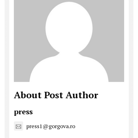
About Post Author
press
press1@gorgova.ro