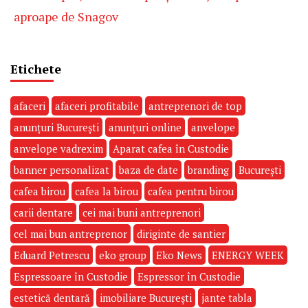
aproape de Snagov
Etichete
afaceri
afaceri profitabile
antreprenori de top
anunțuri București
anunțuri online
anvelope
anvelope vadrexim
Aparat cafea în Custodie
banner personalizat
baza de date
branding
București
cafea birou
cafea la birou
cafea pentru birou
carii dentare
cei mai buni antreprenori
cel mai bun antreprenor
diriginte de santier
Eduard Petrescu
eko group
Eko News
ENERGY WEEK
Espressoare în Custodie
Espressor în Custodie
estetică dentară
imobiliare București
jante tabla