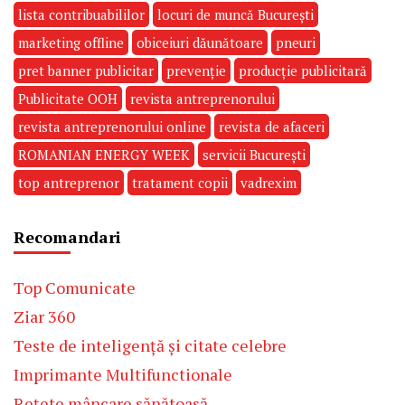
lista contribuabililor
locuri de muncă București
marketing offline
obiceiuri dăunătoare
pneuri
pret banner publicitar
prevenție
producție publicitară
Publicitate OOH
revista antreprenorului
revista antreprenorului online
revista de afaceri
ROMANIAN ENERGY WEEK
servicii București
top antreprenor
tratament copii
vadrexim
Recomandari
Top Comunicate
Ziar 360
Teste de inteligență și citate celebre
Imprimante Multifunctionale
Rețete mâncare sănătoasă