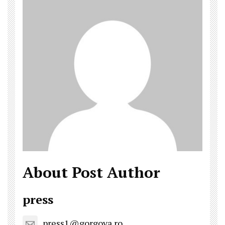
About Post Author
press
press1@gorgova.ro