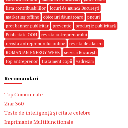
lista contribuabililor
locuri de muncă București
marketing offline
obiceiuri dăunătoare
pneuri
pret banner publicitar
prevenție
producție publicitară
Publicitate OOH
revista antreprenorului
revista antreprenorului online
revista de afaceri
ROMANIAN ENERGY WEEK
servicii București
top antreprenor
tratament copii
vadrexim
Recomandari
Top Comunicate
Ziar 360
Teste de inteligență și citate celebre
Imprimante Multifunctionale