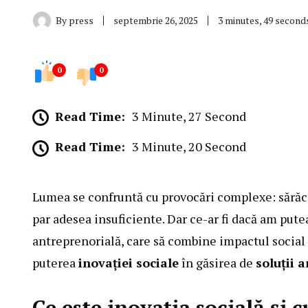
By
press
septembrie 26, 2025
3 minutes, 49 second
0
0
Read Time:
3 Minute, 27 Second
Read Time:
3 Minute, 20 Second
Lumea se confruntă cu provocări complexe: sărăcie
par adesea insuficiente. Dar ce-ar fi dacă am put
antreprenorială, care să combine impactul social
puterea
inovației sociale
în găsirea de
soluții 
Ce este inovația socială și 