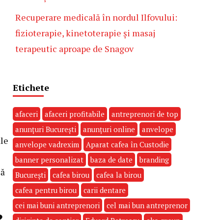
Recuperare medicală în nordul Ilfovului:
fizioterapie, kinetoterapie și masaj
terapeutic aproape de Snagov
Etichete
afaceri
afaceri profitabile
antreprenori de top
anunțuri București
anunțuri online
anvelope
ale
anvelope vadrexim
Aparat cafea în Custodie
banner personalizat
baza de date
branding
ză
București
cafea birou
cafea la birou
cafea pentru birou
carii dentare
cei mai buni antreprenori
cel mai bun antreprenor
?