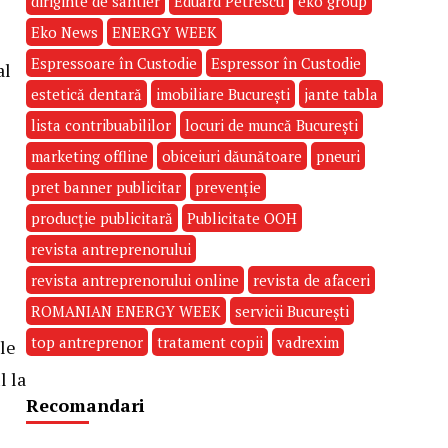
diriginte de santier
Eduard Petrescu
eko group
Eko News
ENERGY WEEK
Espressoare în Custodie
Espressor în Custodie
al
estetică dentară
imobiliare București
jante tabla
lista contribuabililor
locuri de muncă București
marketing offline
obiceiuri dăunătoare
pneuri
pret banner publicitar
prevenție
producție publicitară
Publicitate OOH
revista antreprenorului
revista antreprenorului online
revista de afaceri
ROMANIAN ENERGY WEEK
servicii București
top antreprenor
tratament copii
vadrexim
ile
l la
Recomandari