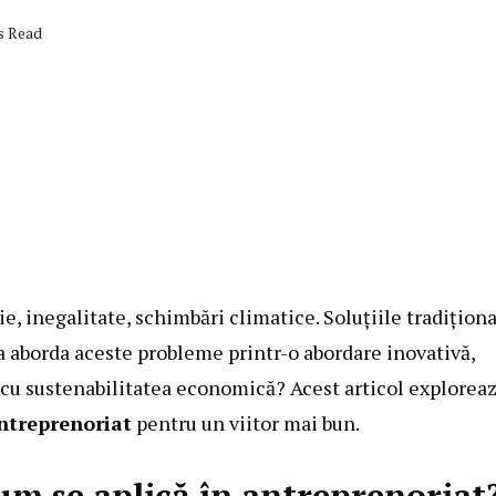
s Read
, inegalitate, schimbări climatice. Soluțiile tradițion
ea aborda aceste probleme printr-o abordare inovativă,
 cu sustenabilitatea economică? Acest articol explorea
antreprenoriat
pentru un viitor mai bun.
cum se aplică în antreprenoriat