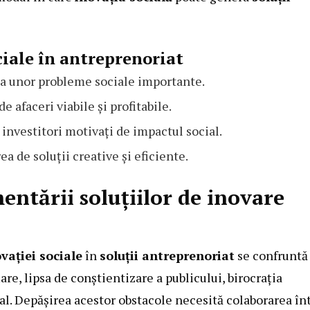
ociale în antreprenoriat
ea unor probleme sociale importante.
 afaceri viabile și profitabile.
 investitori motivați de impactul social.
 de soluții creative și eficiente.
entării soluțiilor de inovare
vației sociale
în
soluții antreprenoriat
se confruntă
are, lipsa de conștientizare a publicului, birocrația
ial. Depășirea acestor obstacole necesită colaborarea în