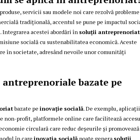
 produse, servicii sau modele noi care rezolvă probleme
ercială tradițională, accentul se pune pe impactul soci
. Integrarea acestei abordări în
soluții antreprenoriat
 misiune socială cu sustenabilitatea economică. Aceste
ore în societate, adresând nevoile unor comunități
i antreprenoriale bazate pe
oriat
bazate pe
inovație socială
. De exemplu, aplicați
e non-profit, platformele online care facilitează accesu
e economie circulară care reduc deșeurile și promovează
modul în care
inovația socială
poate genera
soluții