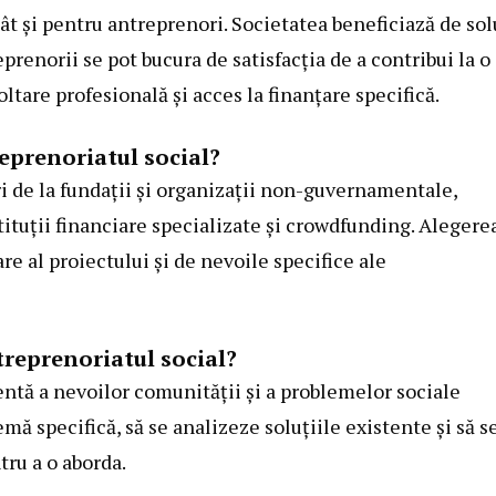
cât și pentru antreprenori. Societatea beneficiază de sol
prenorii se pot bucura de satisfacția de a contribui la o
ltare profesională și acces la finanțare specifică.
reprenoriatul social?
ri de la fundații și organizații non-guvernamentale,
tituții financiare specializate și crowdfunding. Alegere
re al proiectului și de nevoile specifice ale
treprenoriatul social?
entă a nevoilor comunității și a problemelor sociale
mă specifică, să se analizeze soluțiile existente și să s
tru a o aborda.