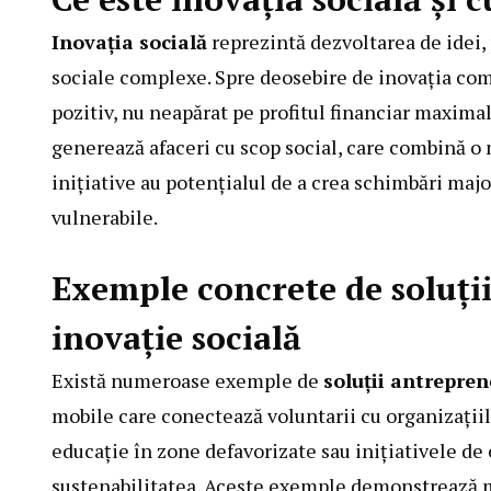
Inovația socială
reprezintă dezvoltarea de idei,
sociale complexe. Spre deosebire de inovația com
pozitiv, nu neapărat pe profitul financiar maximal
generează afaceri cu scop social, care combină o
inițiative au potențialul de a crea schimbări maj
vulnerabile.
Exemple concrete de soluți
inovație socială
Există numeroase exemple de
soluții antrepren
mobile care conectează voluntarii cu organizațiil
educație în zone defavorizate sau inițiativele d
sustenabilitatea. Aceste exemple demonstrează 