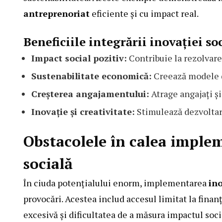
antreprenoriat
eficiente și cu impact real.
Beneficiile integrării inovației s
Impact social pozitiv:
Contribuie la rezolvar
Sustenabilitate economică:
Creează modele de
Creșterea angajamentului:
Atrage angajați și
Inovație și creativitate:
Stimulează dezvoltarea
Obstacolele în calea implem
socială
În ciuda potențialului enorm, implementarea
ino
provocări. Acestea includ accesul limitat la finanț
excesivă și dificultatea de a măsura impactul soc