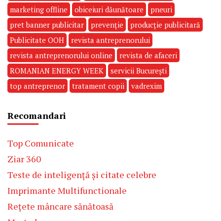
marketing offline
obiceiuri dăunătoare
pneuri
pret banner publicitar
prevenție
producție publicitară
Publicitate OOH
revista antreprenorului
revista antreprenorului online
revista de afaceri
ROMANIAN ENERGY WEEK
servicii București
top antreprenor
tratament copii
vadrexim
Recomandari
Top Comunicate
Ziar 360
Teste de inteligență și citate celebre
Imprimante Multifunctionale
Rețete mâncare sănătoasă