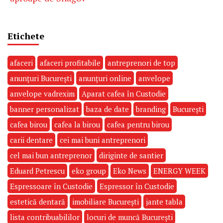
Etichete
afaceri
afaceri profitabile
antreprenori de top
anunțuri București
anunțuri online
anvelope
anvelope vadrexim
Aparat cafea în Custodie
banner personalizat
baza de date
branding
București
cafea birou
cafea la birou
cafea pentru birou
carii dentare
cei mai buni antreprenori
cel mai bun antreprenor
diriginte de santier
Eduard Petrescu
eko group
Eko News
ENERGY WEEK
Espressoare în Custodie
Espressor în Custodie
estetică dentară
imobiliare București
jante tabla
lista contribuabililor
locuri de muncă București