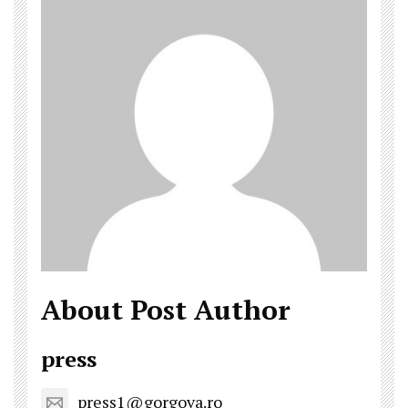
About Post Author
press
press1@gorgova.ro