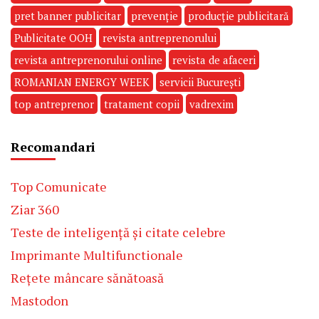
pret banner publicitar
prevenție
producție publicitară
Publicitate OOH
revista antreprenorului
revista antreprenorului online
revista de afaceri
ROMANIAN ENERGY WEEK
servicii București
top antreprenor
tratament copii
vadrexim
Recomandari
Top Comunicate
Ziar 360
Teste de inteligență și citate celebre
Imprimante Multifunctionale
Rețete mâncare sănătoasă
Mastodon