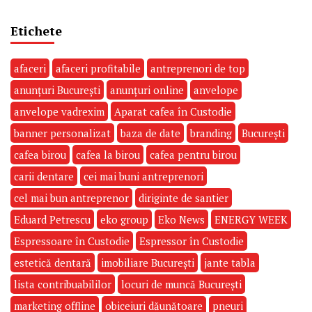
Etichete
afaceri
afaceri profitabile
antreprenori de top
anunțuri București
anunțuri online
anvelope
anvelope vadrexim
Aparat cafea în Custodie
banner personalizat
baza de date
branding
București
cafea birou
cafea la birou
cafea pentru birou
carii dentare
cei mai buni antreprenori
cel mai bun antreprenor
diriginte de santier
Eduard Petrescu
eko group
Eko News
ENERGY WEEK
Espressoare în Custodie
Espressor în Custodie
estetică dentară
imobiliare București
jante tabla
lista contribuabililor
locuri de muncă București
marketing offline
obiceiuri dăunătoare
pneuri