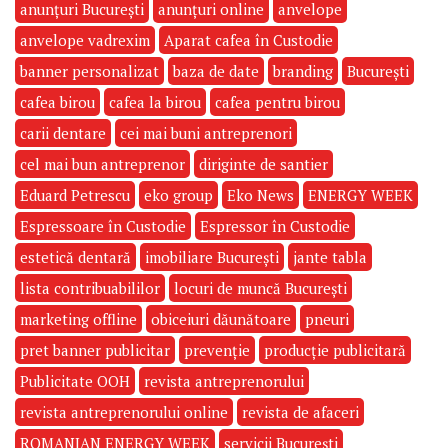
anunțuri București
anunțuri online
anvelope
anvelope vadrexim
Aparat cafea în Custodie
banner personalizat
baza de date
branding
București
cafea birou
cafea la birou
cafea pentru birou
carii dentare
cei mai buni antreprenori
cel mai bun antreprenor
diriginte de santier
Eduard Petrescu
eko group
Eko News
ENERGY WEEK
Espressoare în Custodie
Espressor în Custodie
estetică dentară
imobiliare București
jante tabla
lista contribuabililor
locuri de muncă București
marketing offline
obiceiuri dăunătoare
pneuri
pret banner publicitar
prevenție
producție publicitară
Publicitate OOH
revista antreprenorului
revista antreprenorului online
revista de afaceri
ROMANIAN ENERGY WEEK
servicii București