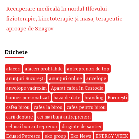
Recuperare medicală în nordul Ilfovului:
fizioterapie, kinetoterapie și masaj terapeutic
aproape de Snagov
Etichete
afaceri
afaceri profitabile
antreprenori de top
anunțuri București
anunțuri online
anvelope
anvelope vadrexim
Aparat cafea în Custodie
banner personalizat
baza de date
branding
București
cafea birou
cafea la birou
cafea pentru birou
carii dentare
cei mai buni antreprenori
cel mai bun antreprenor
diriginte de santier
Eduard Petrescu
eko group
Eko News
ENERGY WEEK