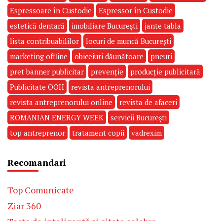
Espressoare în Custodie
Espressor în Custodie
estetică dentară
imobiliare București
jante tabla
lista contribuabililor
locuri de muncă București
marketing offline
obiceiuri dăunătoare
pneuri
pret banner publicitar
prevenție
producție publicitară
Publicitate OOH
revista antreprenorului
revista antreprenorului online
revista de afaceri
ROMANIAN ENERGY WEEK
servicii București
top antreprenor
tratament copii
vadrexim
Recomandari
Top Comunicate
Ziar 360