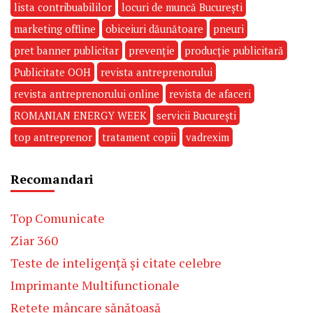
lista contribuabililor
locuri de muncă București
marketing offline
obiceiuri dăunătoare
pneuri
pret banner publicitar
prevenție
producție publicitară
Publicitate OOH
revista antreprenorului
revista antreprenorului online
revista de afaceri
ROMANIAN ENERGY WEEK
servicii București
top antreprenor
tratament copii
vadrexim
Recomandari
Top Comunicate
Ziar 360
Teste de inteligență și citate celebre
Imprimante Multifunctionale
Rețete mâncare sănătoasă