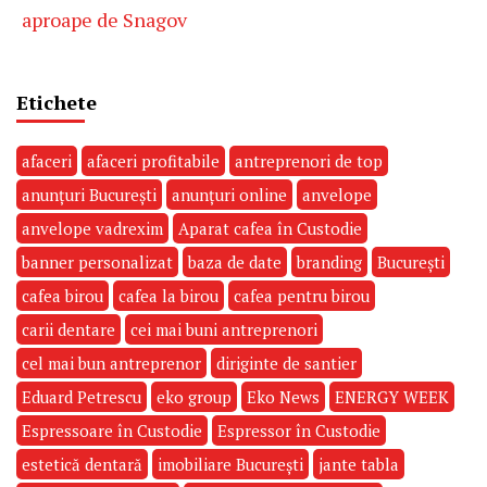
aproape de Snagov
Etichete
afaceri
afaceri profitabile
antreprenori de top
anunțuri București
anunțuri online
anvelope
anvelope vadrexim
Aparat cafea în Custodie
banner personalizat
baza de date
branding
București
cafea birou
cafea la birou
cafea pentru birou
carii dentare
cei mai buni antreprenori
cel mai bun antreprenor
diriginte de santier
Eduard Petrescu
eko group
Eko News
ENERGY WEEK
Espressoare în Custodie
Espressor în Custodie
estetică dentară
imobiliare București
jante tabla