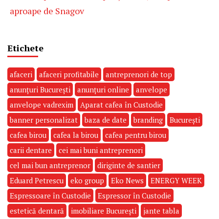
aproape de Snagov
Etichete
afaceri
afaceri profitabile
antreprenori de top
anunțuri București
anunțuri online
anvelope
anvelope vadrexim
Aparat cafea în Custodie
banner personalizat
baza de date
branding
București
cafea birou
cafea la birou
cafea pentru birou
carii dentare
cei mai buni antreprenori
cel mai bun antreprenor
diriginte de santier
Eduard Petrescu
eko group
Eko News
ENERGY WEEK
Espressoare în Custodie
Espressor în Custodie
estetică dentară
imobiliare București
jante tabla