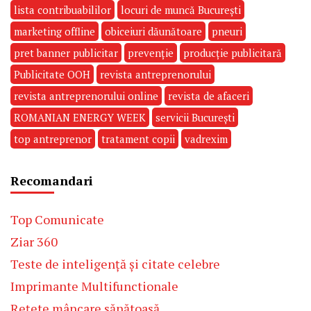
lista contribuabililor
locuri de muncă București
marketing offline
obiceiuri dăunătoare
pneuri
pret banner publicitar
prevenție
producție publicitară
Publicitate OOH
revista antreprenorului
revista antreprenorului online
revista de afaceri
ROMANIAN ENERGY WEEK
servicii București
top antreprenor
tratament copii
vadrexim
Recomandari
Top Comunicate
Ziar 360
Teste de inteligență și citate celebre
Imprimante Multifunctionale
Rețete mâncare sănătoasă