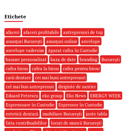
Etichete
afaceri
afaceri profitabile
antreprenori de top
anunțuri București
anunțuri online
anvelope
anvelope vadrexim
Aparat cafea în Custodie
banner personalizat
baza de date
branding
București
cafea birou
cafea la birou
cafea pentru birou
carii dentare
cei mai buni antreprenori
cel mai bun antreprenor
diriginte de santier
Eduard Petrescu
eko group
Eko News
ENERGY WEEK
Espressoare în Custodie
Espressor în Custodie
estetică dentară
imobiliare București
jante tabla
lista contribuabililor
locuri de muncă București