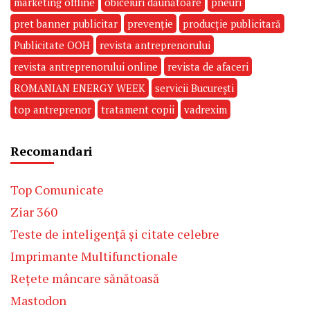
marketing offline
obiceiuri dăunătoare
pneuri
pret banner publicitar
prevenție
producție publicitară
Publicitate OOH
revista antreprenorului
revista antreprenorului online
revista de afaceri
ROMANIAN ENERGY WEEK
servicii București
top antreprenor
tratament copii
vadrexim
Recomandari
Top Comunicate
Ziar 360
Teste de inteligență și citate celebre
Imprimante Multifunctionale
Rețete mâncare sănătoasă
Mastodon