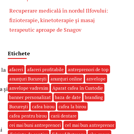
Recuperare medicală în nordul Ilfovului:
fizioterapie, kinetoterapie și masaj
terapeutic aproape de Snagov
Etichete
 la
afaceri
afaceri profitabile
antreprenori de top
anunțuri București
anunțuri online
anvelope
anvelope vadrexim
Aparat cafea în Custodie
a și
banner personalizat
baza de date
branding
București
cafea birou
cafea la birou
cafea pentru birou
carii dentare
cei mai buni antreprenori
cel mai bun antreprenor
i