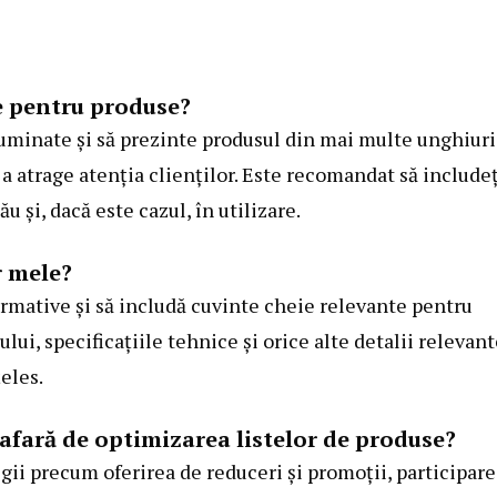
e pentru produse?
e luminate și să prezinte produsul din mai multe unghiuri
a atrage atenția clienților. Este recomandat să includeț
u și, dacă este cazul, în utilizare.
r mele?
formative și să includă cuvinte cheie relevante pentru
ui, specificațiile tehnice și orice alte detalii relevan
țeles.
 afară de optimizarea listelor de produse?
egii precum oferirea de reduceri și promoții, participar