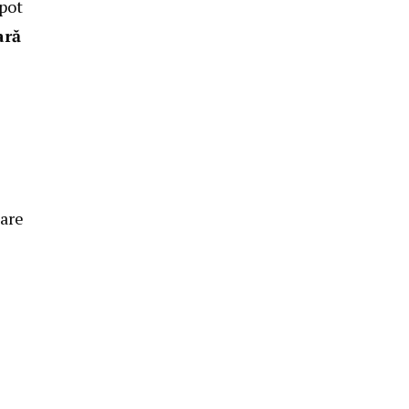
 pot
ară
dare