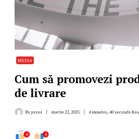
MEDIA
Cum să promovezi produ
de livrare
By
press
martie 22, 2025
4 minutes, 40 seconds Re
0
0