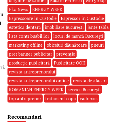
diriginte de santier
Eduard Petrescu
eko group
Eko News
ENERGY WEEK
au
Espressoare în Custodie
Espressor în Custodie
l
estetică dentară
imobiliare București
jante tabla
lista contribuabililor
locuri de muncă București
marketing offline
obiceiuri dăunătoare
pneuri
pret banner publicitar
prevenție
producție publicitară
Publicitate OOH
ri.
revista antreprenorului
revista antreprenorului online
revista de afaceri
ROMANIAN ENERGY WEEK
servicii București
top antreprenor
tratament copii
vadrexim
Recomandari