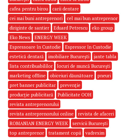
cafea pentru birou
carii dentare
cei mai buni antreprenori
cel mai bun antreprenor
diriginte de santier
Eduard Petrescu
eko group
Eko News
ENERGY WEEK
Espressoare în Custodie
Espressor în Custodie
estetică dentară
imobiliare București
jante tabla
lista contribuabililor
locuri de muncă București
marketing offline
obiceiuri dăunătoare
pneuri
pret banner publicitar
prevenție
producție publicitară
Publicitate OOH
revista antreprenorului
revista antreprenorului online
revista de afaceri
ROMANIAN ENERGY WEEK
servicii București
top antreprenor
tratament copii
vadrexim