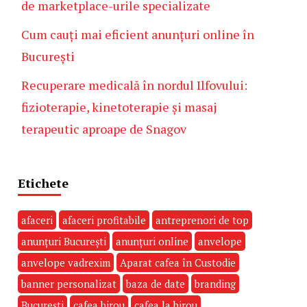
de marketplace-urile specializate
Cum cauți mai eficient anunțuri online în
București
Recuperare medicală în nordul Ilfovului:
fizioterapie, kinetoterapie și masaj
terapeutic aproape de Snagov
Etichete
afaceri
afaceri profitabile
antreprenori de top
anunțuri București
anunțuri online
anvelope
anvelope vadrexim
Aparat cafea în Custodie
banner personalizat
baza de date
branding
București
cafea birou
cafea la birou