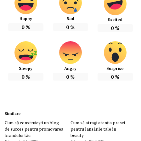
Happy
Sad
Excited
0
%
0
%
0
%
Sleepy
Angry
Surprise
0
%
0
%
0
%
Similare
Cum să construiești un blog
Cum să atragi atenția presei
de succes pentru promovarea
pentru lansările tale în
brandului tău
beauty