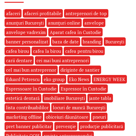
afaceri
afaceri profitabile
antreprenori de top
anunțuri București
anunțuri online
anvelope
anvelope vadrexim
Aparat cafea în Custodie
banner personalizat
baza de date
branding
București
cafea birou
cafea la birou
cafea pentru birou
carii dentare
cei mai buni antreprenori
cel mai bun antreprenor
diriginte de santier
Eduard Petrescu
eko group
Eko News
ENERGY WEEK
Espressoare în Custodie
Espressor în Custodie
estetică dentară
imobiliare București
jante tabla
lista contribuabililor
locuri de muncă București
marketing offline
obiceiuri dăunătoare
pneuri
pret banner publicitar
prevenție
producție publicitară
Publicitate OOH
revista antreprenorului