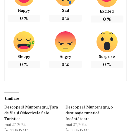
Happy
Sad
Excited
0
%
0
%
0
%
Sleepy
Angry
Surprise
0
%
0
%
0
%
Similare
Descoperă Muntenegru, Țara
Descoperă Muntenegru, o
de Vis și Obiectivele Sale
destinație turistică
Turistice
încântătoare
mai 27, 2024
mai 27, 2024
În „TURISM”
În „TURISM”