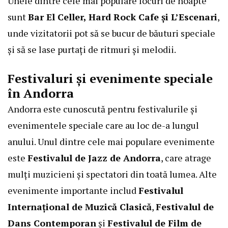
Unele dintre cele mai populare locuri de noapte
sunt
Bar El Celler, Hard Rock Cafe și L’Escenari
,
unde vizitatorii pot să se bucur de băuturi speciale
și să se lase purtați de ritmuri și melodii.
Festivaluri și evenimente speciale
în Andorra
Andorra este cunoscută pentru festivalurile și
evenimentele speciale care au loc de-a lungul
anului. Unul dintre cele mai populare evenimente
este
Festivalul de Jazz de Andorra
, care atrage
mulți muzicieni și spectatori din toată lumea. Alte
evenimente importante includ
Festivalul
Internațional de Muzică Clasică
,
Festivalul de
Dans Contemporan
și
Festivalul de Film de