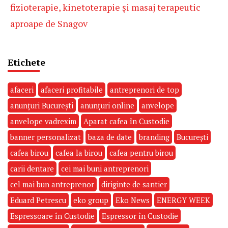
fizioterapie, kinetoterapie și masaj terapeutic
aproape de Snagov
Etichete
afaceri
afaceri profitabile
antreprenori de top
anunțuri București
anunțuri online
anvelope
anvelope vadrexim
Aparat cafea în Custodie
banner personalizat
baza de date
branding
București
cafea birou
cafea la birou
cafea pentru birou
carii dentare
cei mai buni antreprenori
cel mai bun antreprenor
diriginte de santier
Eduard Petrescu
eko group
Eko News
ENERGY WEEK
Espressoare în Custodie
Espressor în Custodie