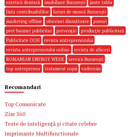
estetică dentară
imobiliare București
jante tabla
lista contribuabililor
locuri de muncă București
marketing offline
obiceiuri dăunătoare
pneuri
pret banner publicitar
prevenție
producție publicitară
Publicitate OOH
revista antreprenorului
revista antreprenorului online
revista de afaceri
ROMANIAN ENERGY WEEK
servicii București
top antreprenor
tratament copii
vadrexim
Recomandari
Top Comunicate
Ziar 360
Teste de inteligență și citate celebre
Imprimante Multifunctionale