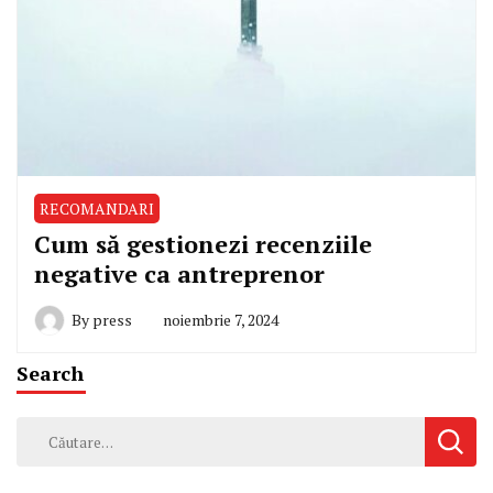
RECOMANDARI
Cum să gestionezi recenziile
negative ca antreprenor
By
press
noiembrie 7, 2024
Search
Caută
după: