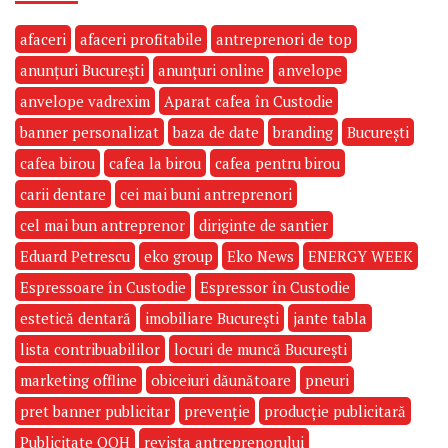
afaceri
afaceri profitabile
antreprenori de top
anunțuri București
anunțuri online
anvelope
anvelope vadrexim
Aparat cafea în Custodie
banner personalizat
baza de date
branding
București
cafea birou
cafea la birou
cafea pentru birou
carii dentare
cei mai buni antreprenori
cel mai bun antreprenor
diriginte de santier
Eduard Petrescu
eko group
Eko News
ENERGY WEEK
Espressoare în Custodie
Espressor în Custodie
estetică dentară
imobiliare București
jante tabla
lista contribuabililor
locuri de muncă București
marketing offline
obiceiuri dăunătoare
pneuri
pret banner publicitar
prevenție
producție publicitară
Publicitate OOH
revista antreprenorului