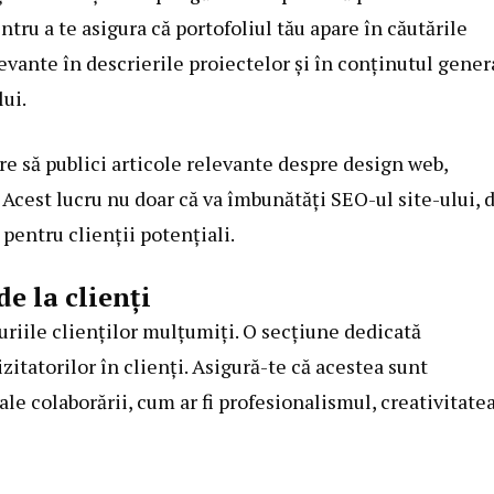
ru a te asigura că portofoliul tău apare în căutările
evante în descrierile proiectelor și în conținutul gener
lui.
are să publici articole relevante despre design web,
. Acest lucru nu doar că va îmbunătăți SEO-ul site-ului, 
 pentru clienții potențiali.
de la clienți
riile clienților mulțumiți. O secțiune dedicată
zitatorilor în clienți. Asigură-te că acestea sunt
le colaborării, cum ar fi profesionalismul, creativitatea