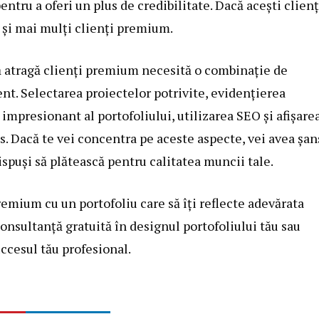
entru a oferi un plus de credibilitate. Dacă acești clienț
 și mai mulți clienți premium.
ă atragă clienți premium necesită o combinație de
nt. Selectarea proiectelor potrivite, evidențierea
 impresionant al portofoliului, utilizarea SEO și afișare
s. Dacă te vei concentra pe aceste aspecte, vei avea șan
ispuși să plătească pentru calitatea muncii tale.
remium cu un portofoliu care să îți reflecte adevărata
onsultanță gratuită în designul portofoliului tău sau
ccesul tău profesional.