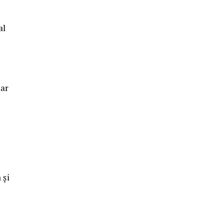
al
dar
 și