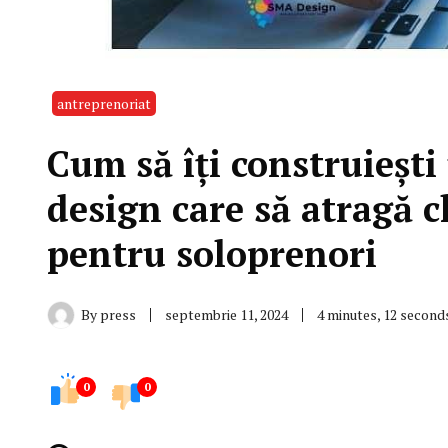
antreprenoriat
Cum să îți construiești
design care să atragă c
pentru soloprenori
By
press
septembrie 11, 2024
4 minutes, 12 second
0
0