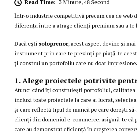
Read Time:
3 Minute, 48 Second
Într-o industrie competitivă precum cea de web de
diferența între a atrage clienți premium sau a te 
Dacă ești
soloprenor
, acest aspect devine și mai
instrument prin care te prezinți pe piață. În acest
ți construi un portofoliu care nu doar impresioneaz
1. Alege proiectele potrivite pentr
Atunci când îți construiești portofoliul, calitate
incluzi toate proiectele la care ai lucrat, selecte
și care reflectă tipul de muncă pe care dorești să-
clienți din domeniul e-commerce, asigură-te că po
care au demonstrat eficiență în creșterea convers