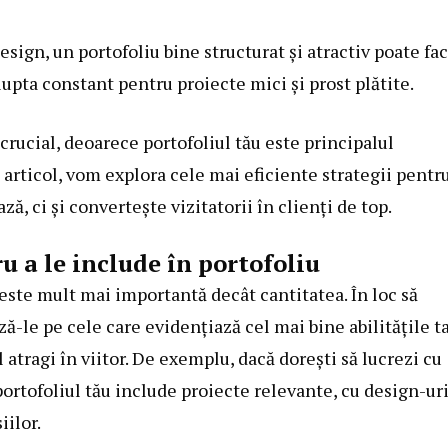
sign, un portofoliu bine structurat și atractiv poate fa
lupta constant pentru proiecte mici și prost plătite.
 crucial, deoarece portofoliul tău este principalul
 articol, vom explora cele mai eficiente strategii pentru
ă, ci și convertește vizitatorii în clienți de top.
u a le include în portofoliu
a este mult mai importantă decât cantitatea. În loc să
ază-le pe cele care evidențiază cel mai bine abilitățile t
l atragi în viitor. De exemplu, dacă dorești să lucrezi cu
rtofoliul tău include proiecte relevante, cu design-ur
iilor.