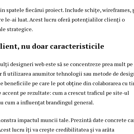
in spatele fiecărui proiect. Include schițe, wireframes, 
e le-ai luat. Acest lucru oferă potențialilor clienți o
ale strategice.
lient, nu doar caracteristicile
mulți designeri web este să se concentreze prea mult pe
ar fi utilizarea anumitor tehnologii sau metode de desig
 beneficiile pe care le pot obține din colaborarea cu ti
 accent pe rezultate: cum a crescut traficul pe site-ul
au cum a influențat brandingul general.
monstra impactul muncii tale. Prezintă date concrete ca
cest lucru îți va crește credibilitatea și va arăta