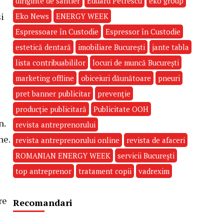
diriginte de santier
Eduard Petrescu
eko group
și
Eko News
ENERGY WEEK
Espressoare în Custodie
Espressor în Custodie
estetică dentară
imobiliare București
jante tabla
lista contribuabililor
locuri de muncă București
marketing offline
obiceiuri dăunătoare
pneuri
pret banner publicitar
prevenție
producție publicitară
Publicitate OOH
n.
revista antreprenorului
ne.
revista antreprenorului online
revista de afaceri
ROMANIAN ENERGY WEEK
servicii București
top antreprenor
tratament copii
vadrexim
re
Recomandari