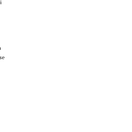
i
a
se