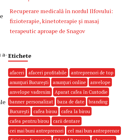
Recuperare medicală în nordul Ilfovului:
ce
fizioterapie, kinetoterapie și masaj
terapeutic aproape de Snagov
 a-
Etichete
afaceri
afaceri profitabile
antreprenori de top
anunțuri București
anunțuri online
anvelope
anvelope vadrexim
Aparat cafea în Custodie
ale
banner personalizat
baza de date
branding
București
cafea birou
cafea la birou
cafea pentru birou
carii dentare
i
cei mai buni antreprenori
cel mai bun antreprenor