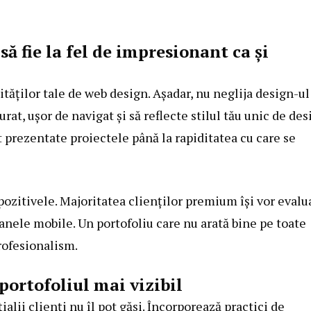
să fie la fel de impresionant ca și
lităților tale de web design. Așadar, nu neglija design-ul
urat, ușor de navigat și să reflecte stilul tău unic de des
t prezentate proiectele până la rapiditatea cu care se
ozitivele. Majoritatea clienților premium își vor evalu
anele mobile. Un portofoliu care nu arată bine pe toate
rofesionalism.
portofoliul mai vizibil
ialii clienți nu îl pot găsi. Încorporează practici de