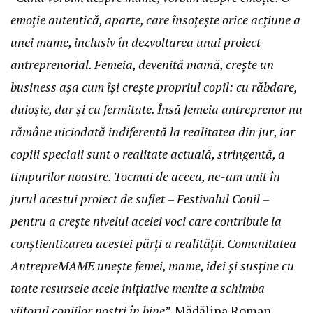
emoție autentică, aparte, care însoțește orice acțiune a
unei mame, inclusiv în dezvoltarea unui proiect
antreprenorial. Femeia, devenită mamă, crește un
business așa cum își crește propriul copil: cu răbdare,
duioșie, dar și cu fermitate. Însă femeia antreprenor nu
rămâne niciodată indiferentă la realitatea din jur, iar
copiii speciali sunt o realitate actuală, stringentă, a
timpurilor noastre. Tocmai de aceea, ne-am unit în
jurul acestui proiect de suflet – Festivalul Conil –
pentru a crește nivelul acelei voci care contribuie la
conștientizarea acestei părți a realității. Comunitatea
AntrepreMAME unește femei, mame, idei și susține cu
toate resursele acele inițiative menite a schimba
viitorul copiilor noștri în bine”,
Mădălina Roman,