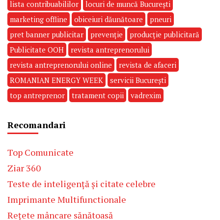
lista contribuabililor
locuri de muncă București
marketing offline
obiceiuri dăunătoare
pneuri
pret banner publicitar
prevenție
producție publicitară
Publicitate OOH
revista antreprenorului
revista antreprenorului online
revista de afaceri
ROMANIAN ENERGY WEEK
servicii București
top antreprenor
tratament copii
vadrexim
Recomandari
Top Comunicate
Ziar 360
Teste de inteligență și citate celebre
Imprimante Multifunctionale
Rețete mâncare sănătoasă