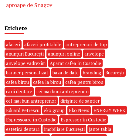
aproape de Snagov
Etichete
afaceri
afaceri profitabile
antreprenori de top
anunțuri București
anunțuri online
anvelope
anvelope vadrexim
Aparat cafea în Custodie
banner personalizat
baza de date
branding
București
cafea birou
cafea la birou
cafea pentru birou
carii dentare
cei mai buni antreprenori
cel mai bun antreprenor
diriginte de santier
Eduard Petrescu
eko group
Eko News
ENERGY WEEK
Espressoare în Custodie
Espressor în Custodie
estetică dentară
imobiliare București
jante tabla